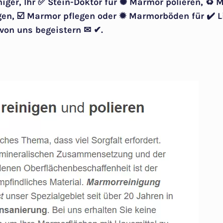
niger, Ihr ✅ Stein-Doktor für ✺ Marmor polieren, ♻ 
en, ☑️ Marmor pflegen oder ✹ Marmorböden für ✔️ L
 von uns begeistern ✉ ✔.