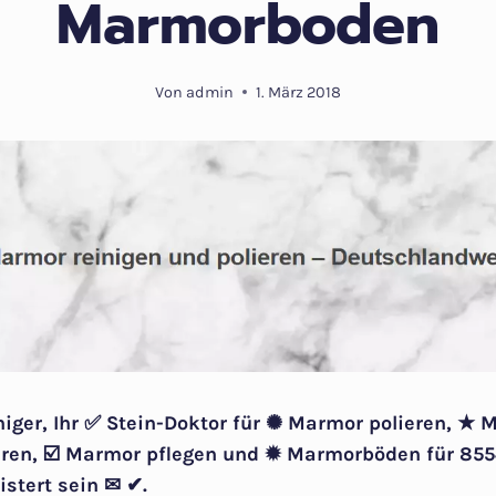
Marmorboden
Von
admin
1. März 2018
niger, Ihr ✅ Stein-Doktor für ✺ Marmor polieren, ★ 
en, ☑️ Marmor pflegen und ✹ Marmorböden für 855
istert sein ✉ ✔.