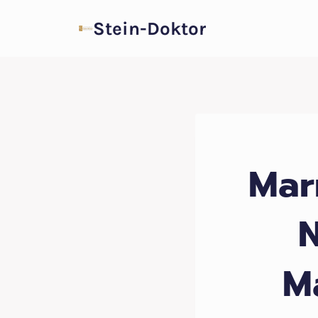
Zum
Stein-Doktor
Inhalt
springen
Mar
N
M