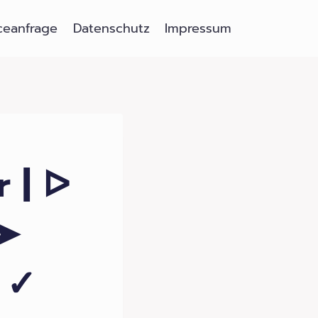
ceanfrage
Datenschutz
Impressum
 | ᐅ
 ➤
 ✓