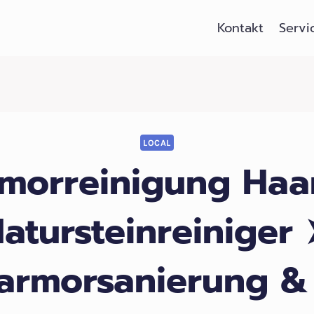
Kontakt
Servi
LOCAL
morreinigung Haar
atursteinreiniger
armorsanierung &