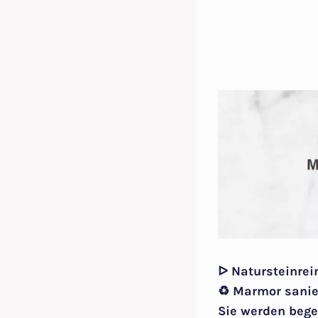
ᐅ Natursteinrei
♻ Marmor sanier
Sie werden bege