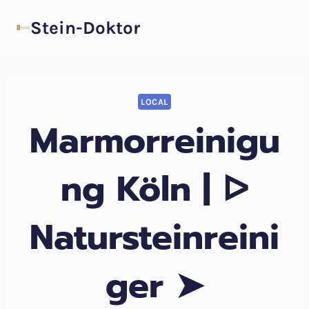
Zum
Stein-Doktor
Inhalt
springen
LOCAL
Marmorreinigu
ng Köln | ᐅ
Natursteinreini
ger ➤