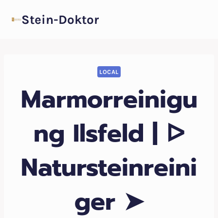
Zum
Stein-Doktor
Inhalt
springen
LOCAL
Marmorreinigu
ng Ilsfeld | ᐅ
Natursteinreini
ger ➤