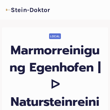
Zum
Stein-Doktor
Inhalt
springen
LOCAL
Marmorreinigu
ng Egenhofen |
ᐅ
Natursteinreini