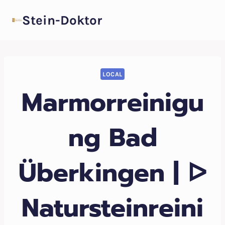
Zum
Stein-Doktor
Inhalt
springen
LOCAL
Marmorreinigu
ng Bad
Überkingen | ᐅ
Natursteinreini