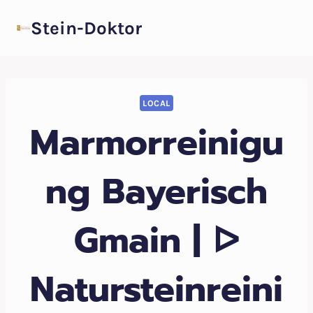
Zum
Stein-Doktor
Inhalt
springen
LOCAL
Marmorreinigu
ng Bayerisch
Gmain | ᐅ
Natursteinreini