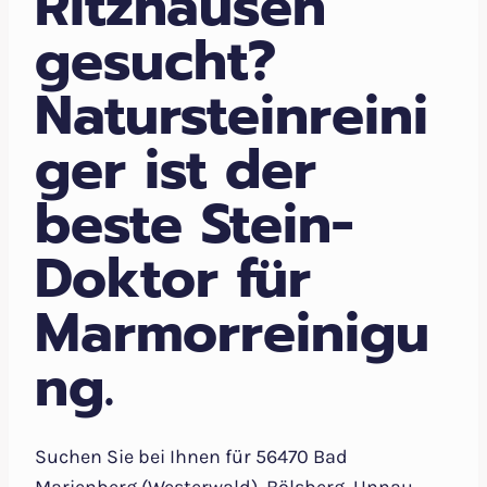
Ritzhausen
gesucht?
Natursteinreini
ger ist der
beste Stein-
Doktor für
Marmorreinigu
ng.
Suchen Sie bei Ihnen für 56470 Bad