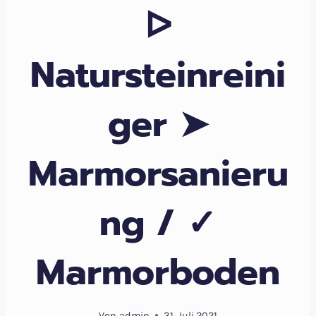
ᐅ
Natursteinreini
ger ➤
Marmorsanieru
ng / ✓
Marmorboden
Von
admin
31. Juli 2021