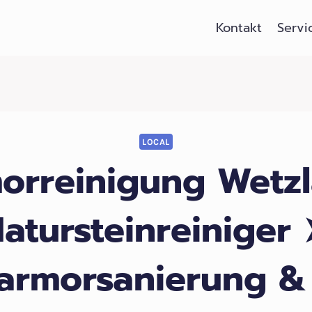
Kontakt
Servi
LOCAL
rreinigung Wetzl
atursteinreiniger
armorsanierung &