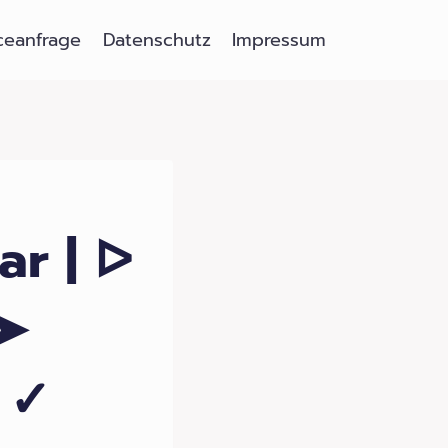
ceanfrage
Datenschutz
Impressum
ar | ᐅ
 ➤
 ✓