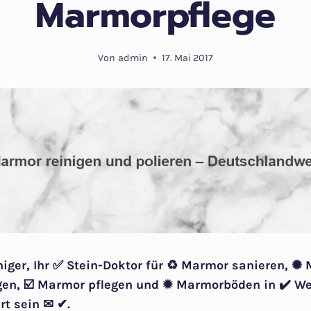
Marmorpflege
Von
admin
17. Mai 2017
niger, Ihr ✅ Stein-Doktor für ♻ Marmor sanieren, ✺ 
en, ☑️ Marmor pflegen und ✹ Marmorböden in ✔️ Wet
rt sein ✉ ✔.