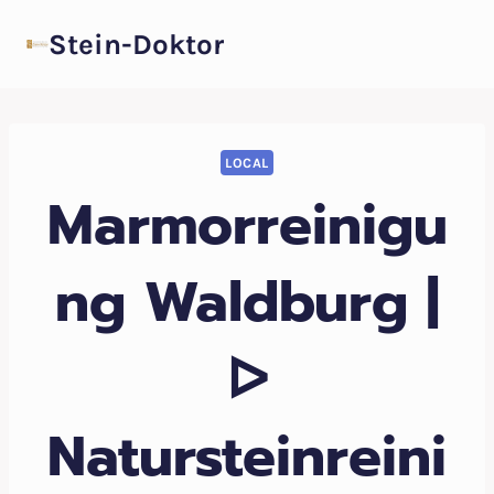
Zum
Stein-Doktor
Inhalt
springen
LOCAL
Marmorreinigu
ng Waldburg |
ᐅ
Natursteinreini