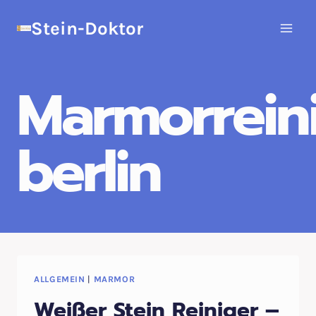
Zum
Stein-Doktor
Inhalt
springen
Marmorrein
berlin
ALLGEMEIN
|
MARMOR
Weißer Stein Reiniger –