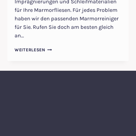
Imprägnierungen und Schleifmaterialien
für Ihre Marmorfliesen. Für jedes Problem
haben wir den passenden Marmorreiniger
für Sie. Rufen Sie doch am besten gleich
an…
MARMORFLIESEN
WEITERLESEN
REINIGEN
BERLIN-
MARMORREINIGER
FÜR
IHREN
NATURSTEIN