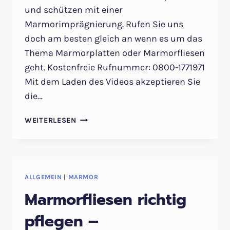
und schützen mit einer
Marmorimprägnierung. Rufen Sie uns
doch am besten gleich an wenn es um das
Thema Marmorplatten oder Marmorfliesen
geht. Kostenfreie Rufnummer: 0800-1771971
Mit dem Laden des Videos akzeptieren Sie
die…
MARMOR
WEITERLESEN
IST
MATT
–
MARMORBODEN
REINIGUNG
ALLGEMEIN
|
MARMOR
UND
Marmorfliesen richtig
SANIERUNG
–
pflegen –
TIPPS