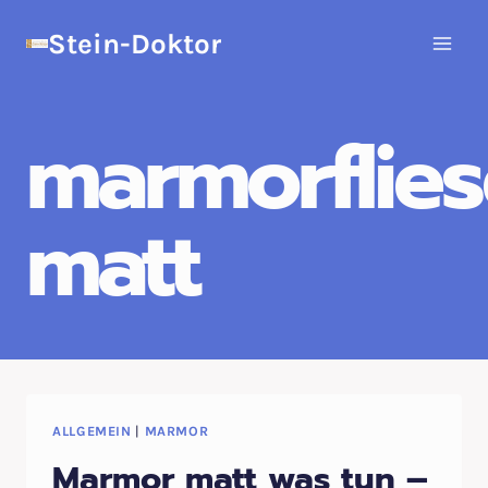
Zum
Stein-Doktor
Inhalt
springen
marmorflie
matt
ALLGEMEIN
|
MARMOR
Marmor matt was tun –