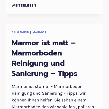
MARMOR
WEITERLESEN
MATT
WAS
TUN
–
HAT
ALLGEMEIN
|
MARMOR
IHR
Marmor ist matt –
MARMOR
MATTE
Marmorboden
FLECKEN?
Reinigung und
TIPPS
VOM
Sanierung – Tipps
STEIN-
DOKTOR
Marmor ist stumpf – Marmorboden
Reinigung und Sanierung – Tipps, wir
können Ihnen helfen. Sie sehen einem
Marmorboden den wir schleifen , polieren