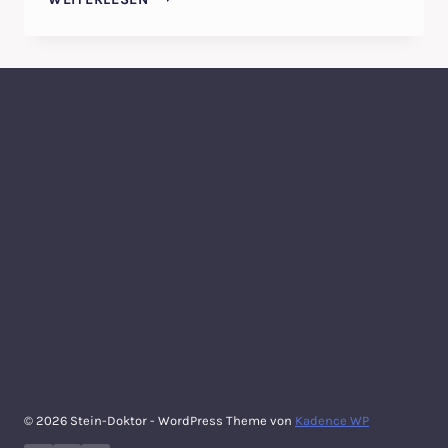
RICHTIG
PFLEGEN
–
MARMORREINIGUNG
VOM
STEINDOKTOR
© 2026 Stein-Doktor - WordPress Theme von
Kadence WP