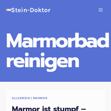
Zum
Stein-Doktor
Inhalt
springen
Marmorbad
reinigen
ALLGEMEIN
|
MARMOR
Marmor ist stumpf –