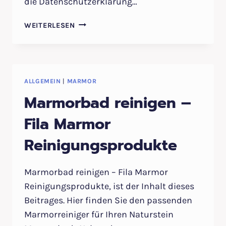
die Datenschutzerklärung…
MARMOR
WEITERLESEN
IST
STUMPF
–
MARMORBODEN
REINIGUNG
ALLGEMEIN
|
MARMOR
UND
Marmorbad reinigen –
SANIERUNG
–
Fila Marmor
TIPPS
Reinigungsprodukte
Marmorbad reinigen – Fila Marmor
Reinigungsprodukte, ist der Inhalt dieses
Beitrages. Hier finden Sie den passenden
Marmorreiniger für Ihren Naturstein