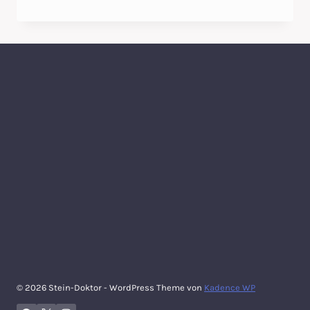
AUF
MARMOR
ENTFERNEN
UND
VERMEIDEN
MIT
FILA
ACTIVE
© 2026 Stein-Doktor - WordPress Theme von
Kadence WP