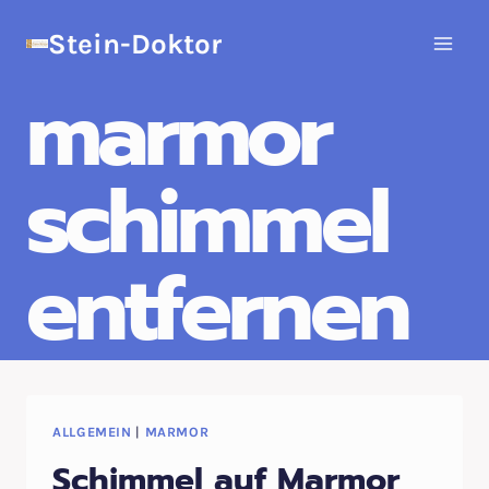
Zum
Stein-Doktor
Inhalt
springen
marmor
schimmel
entfernen
ALLGEMEIN
|
MARMOR
Schimmel auf Marmor