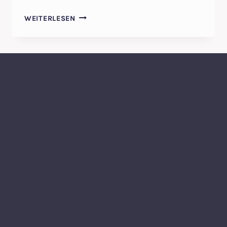
MARMORFLIESEN
WEITERLESEN
REINIGEN
BERLIN-
MARMORREINIGER
FÜR
IHREN
NATURSTEIN