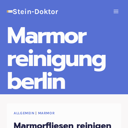
Zum
Stein-Doktor
Inhalt
springen
Marmor
reinigung
berlin
ALLGEMEIN
|
MARMOR
Marmorfliesen reinigen