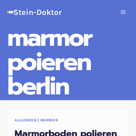
Zum
Stein-Doktor
Inhalt
springen
marmor
poieren
berlin
ALLGEMEIN
|
MARMOR
Marmorboden polieren