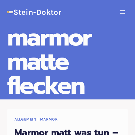
Zum
Stein-Doktor
Inhalt
springen
marmor
matte
flecken
ALLGEMEIN
|
MARMOR
Marmor matt was tun –