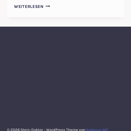
MARMOR
WEITERLESEN
MATT
WAS
TUN
–
HAT
IHR
MARMOR
MATTE
FLECKEN?
TIPPS
VOM
STEIN-
DOKTOR
© 2026 Stein-Doktor - WordPress Theme von
Kadence WP