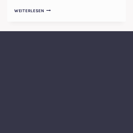
MARMORBAD
WEITERLESEN
REINIGEN
–
FILA
MARMOR
REINIGUNGSPRODUKTE