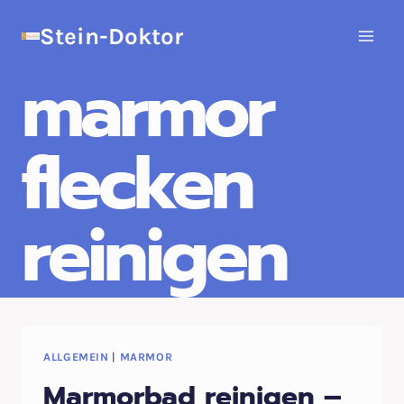
Zum
Stein-Doktor
Inhalt
springen
marmor
flecken
reinigen
ALLGEMEIN
|
MARMOR
Marmorbad reinigen –