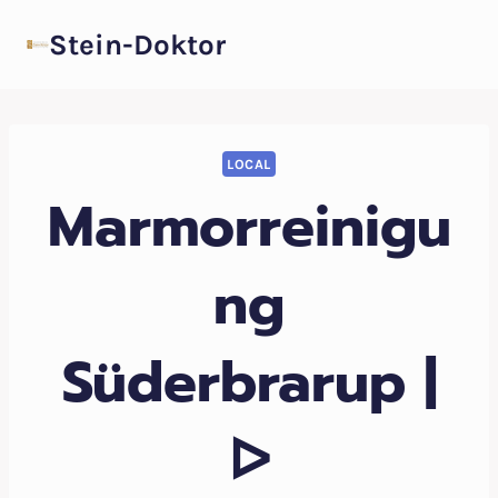
Zum
Stein-Doktor
Inhalt
springen
LOCAL
Marmorreinigu
ng
Süderbrarup |
ᐅ