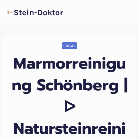
Zum
Stein-Doktor
Inhalt
springen
LOCAL
Marmorreinigu
ng Schönberg |
ᐅ
Natursteinreini