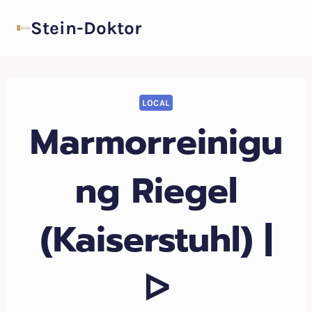
Zum
Stein-Doktor
Inhalt
springen
LOCAL
Marmorreinigu
ng Riegel
(Kaiserstuhl) |
ᐅ