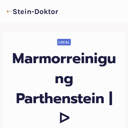
Zum
Stein-Doktor
Inhalt
springen
LOCAL
Marmorreinigu
ng
Parthenstein |
ᐅ