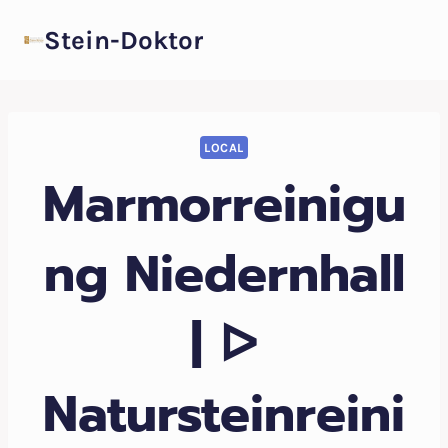
Zum
Stein-Doktor
Inhalt
springen
LOCAL
Marmorreinigu
ng Niedernhall
| ᐅ
Natursteinreini