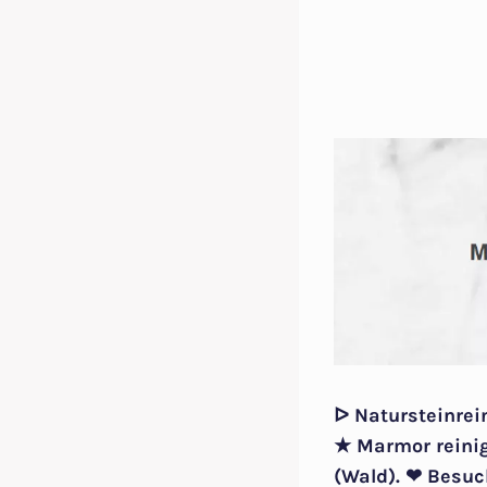
ᐅ Natursteinrei
★ Marmor reinig
(Wald). ❤ Besuc