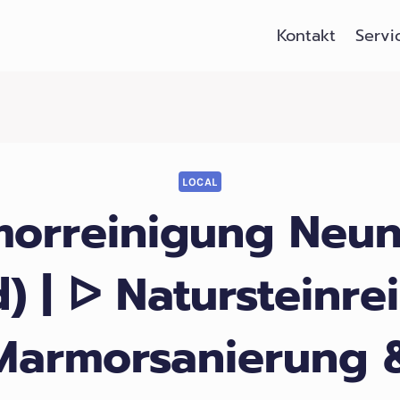
Kontakt
Servi
LOCAL
orreinigung Neu
) | ᐅ Natursteinre
Marmorsanierung 