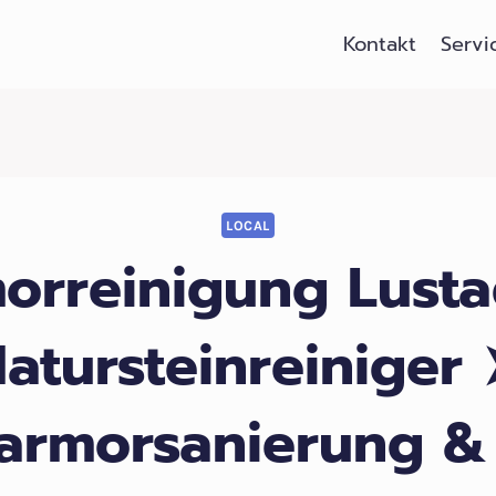
Kontakt
Servi
LOCAL
orreinigung Lustad
atursteinreiniger
armorsanierung &