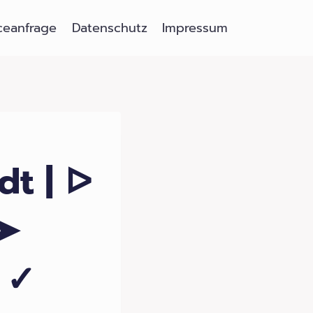
ceanfrage
Datenschutz
Impressum
t | ᐅ
 ➤
 ✓