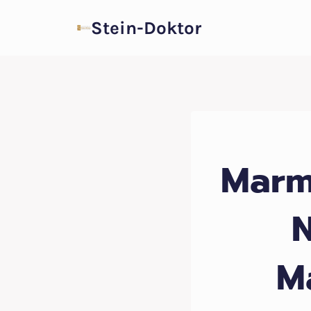
Zum
Stein-Doktor
Inhalt
springen
Marm
N
M