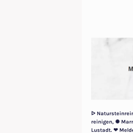
ᐅ Natursteinrei
reinigen, ✺ Mar
Lustadt. ❤ Meld