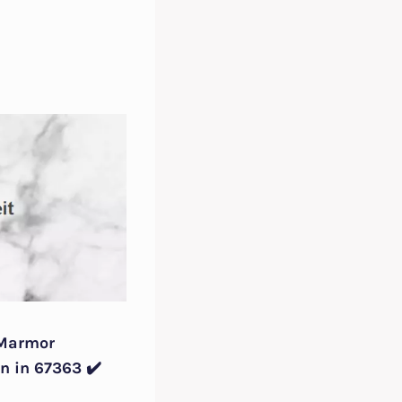
 Marmor
n in 67363 ✔️