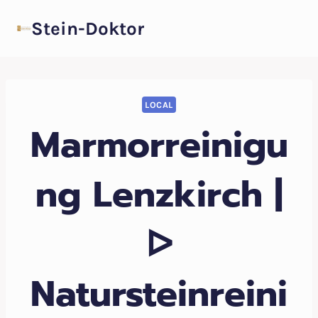
Zum
Stein-Doktor
Inhalt
springen
LOCAL
Marmorreinigu
ng Lenzkirch |
ᐅ
Natursteinreini