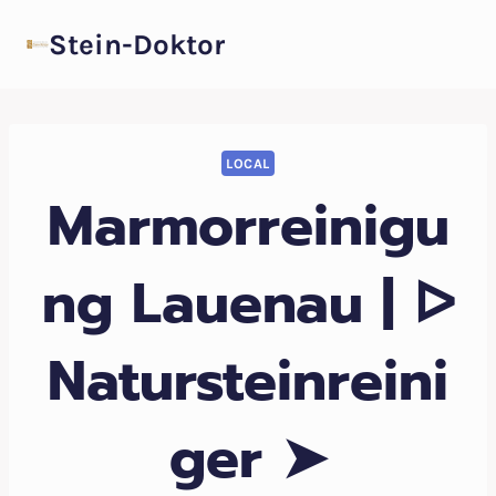
Zum
Stein-Doktor
Inhalt
springen
LOCAL
Marmorreinigu
ng Lauenau | ᐅ
Natursteinreini
ger ➤