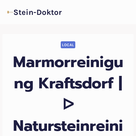
Zum
Stein-Doktor
Inhalt
springen
LOCAL
Marmorreinigu
ng Kraftsdorf |
ᐅ
Natursteinreini