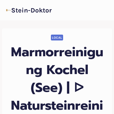
Zum
Stein-Doktor
Inhalt
springen
LOCAL
Marmorreinigu
ng Kochel
(See) | ᐅ
Natursteinreini