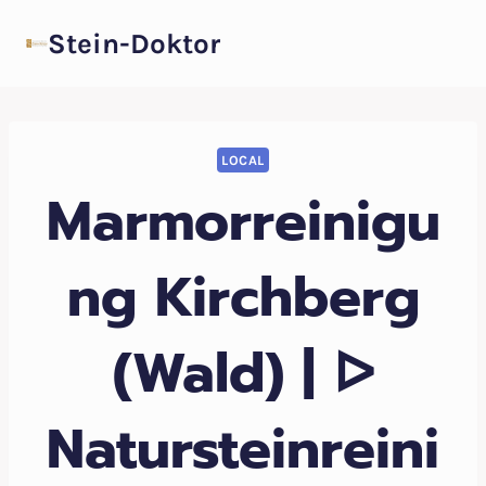
Zum
Stein-Doktor
Inhalt
springen
LOCAL
Marmorreinigu
ng Kirchberg
(Wald) | ᐅ
Natursteinreini