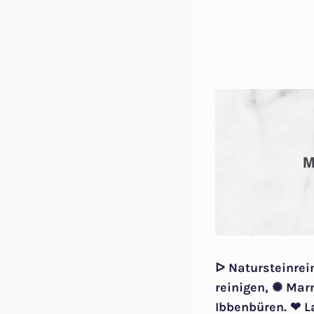
ᐅ Natursteinrei
reinigen, ✺ Mar
Ibbenbüren. ❤ L