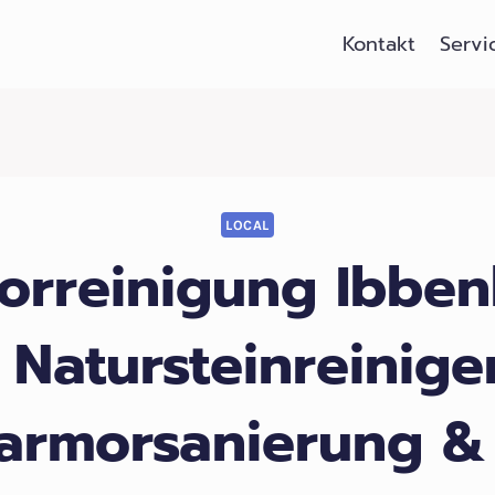
Kontakt
Servi
LOCAL
rreinigung Ibbe
ᐅ Natursteinreinige
armorsanierung &