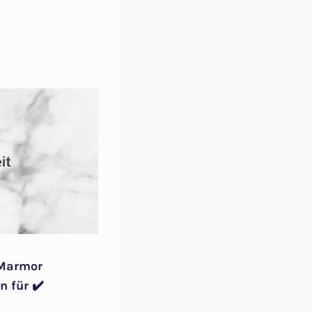
 Marmor
 für ✔️