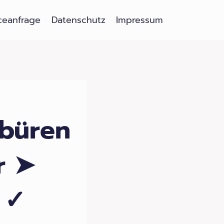
ceanfrage
Datenschutz
Impressum
nbüren
r ➤
 ✓