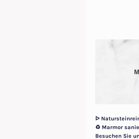
ᐅ Natursteinrei
♻ Marmor sanie
Besuchen Sie u