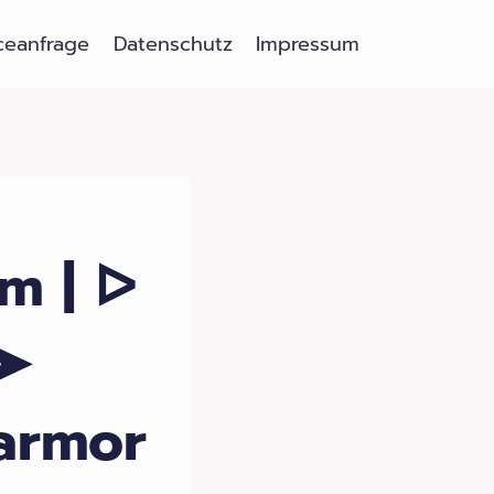
ceanfrage
Datenschutz
Impressum
m | ᐅ
 ➤
armor