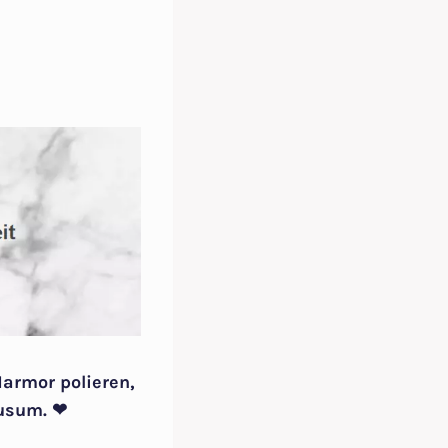
Marmor polieren,
Husum. ❤