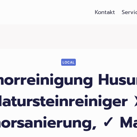
Kontakt
Servi
LOCAL
orreinigung Husu
atursteinreiniger
orsanierung, ✓ M