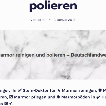
polieren
Von
admin
19. Januar 2018
niger, Ihr ✅ Stein-Doktor für ★ Marmor reinigen, ✺ 
ren, ☑️ Marmor pflegen und ✹ Marmorböden in ✔️ 
ns ✉ ✔.