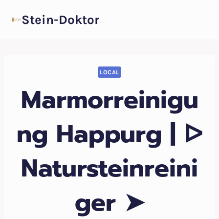
Zum
Stein-Doktor
Inhalt
springen
LOCAL
Marmorreinigu
ng Happurg | ᐅ
Natursteinreini
ger ➤