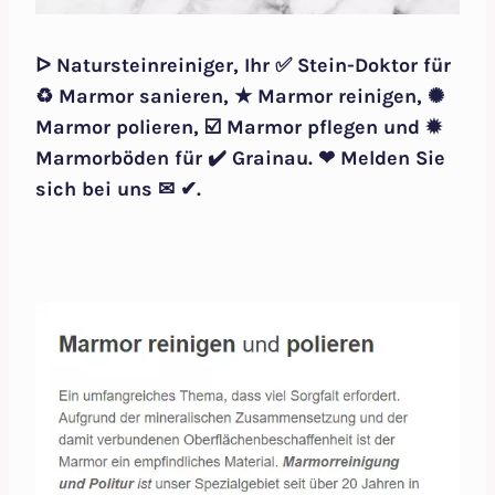
ᐅ Natursteinreiniger, Ihr ✅ Stein-Doktor für
♻ Marmor sanieren, ★ Marmor reinigen, ✺
Marmor polieren, ☑️ Marmor pflegen und ✹
Marmorböden für ✔️ Grainau. ❤ Melden Sie
sich bei uns ✉ ✔.