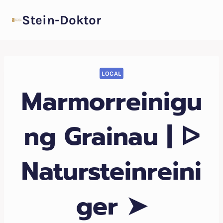
Zum
Stein-Doktor
Inhalt
springen
LOCAL
Marmorreinigu
ng Grainau | ᐅ
Natursteinreini
ger ➤