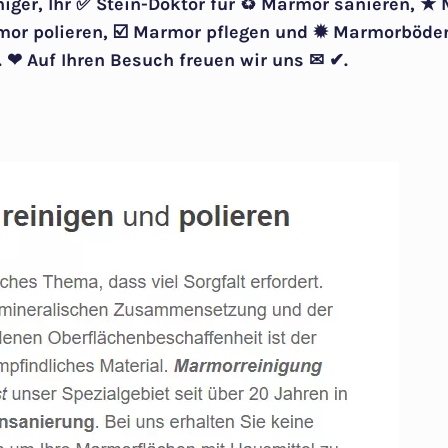
niger, Ihr ✅ Stein-Doktor für ♻ Marmor sanieren, ★
mor polieren, ☑️ Marmor pflegen und ✹ Marmorböden
 ❤ Auf Ihren Besuch freuen wir uns ✉ ✔.