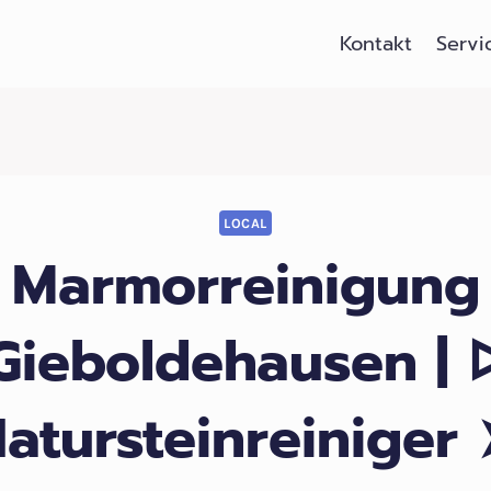
Kontakt
Servi
LOCAL
Marmorreinigung
Gieboldehausen | 
atursteinreiniger