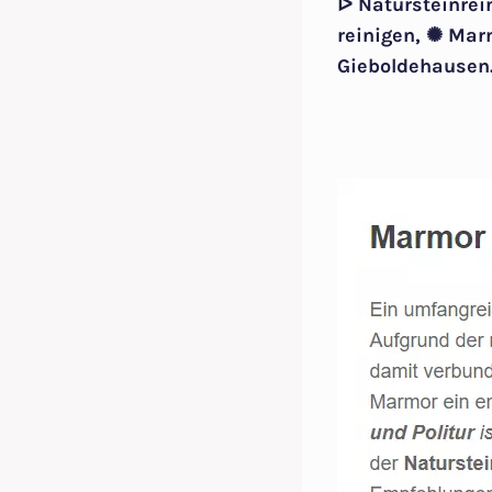
ᐅ Natursteinrei
reinigen, ✺ Mar
Gieboldehausen.