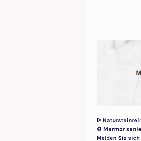
ᐅ Natursteinrei
♻ Marmor sanier
Melden Sie sich