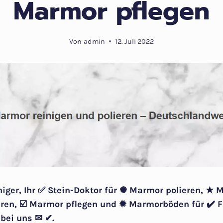
Marmor pflegen
Von
admin
12. Juli 2022
niger, Ihr ✅ Stein-Doktor für ✺ Marmor polieren, ★ 
en, ☑️ Marmor pflegen und ✹ Marmorböden für ✔️ F
 bei uns ✉ ✔.