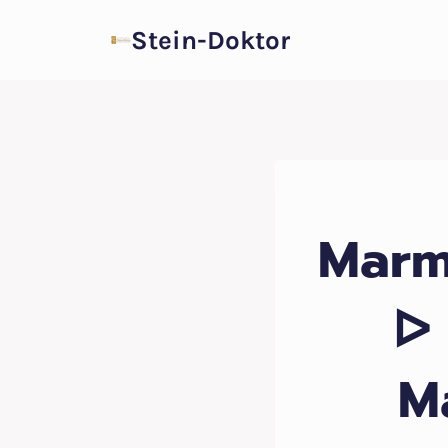
Zum
Stein-Doktor
Inhalt
springen
Marm
ᐅ 
M