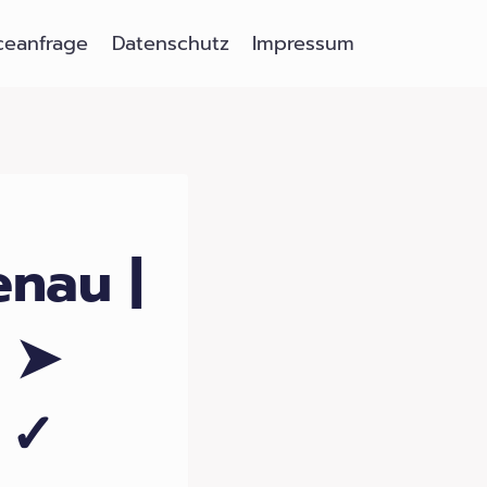
ceanfrage
Datenschutz
Impressum
nau |
r ➤
 ✓