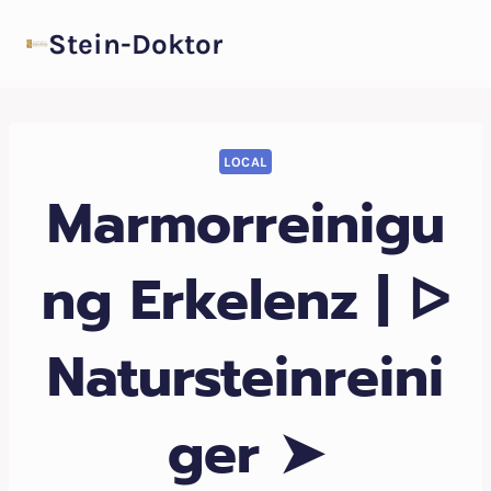
Zum
Stein-Doktor
Inhalt
springen
LOCAL
Marmorreinigu
ng Erkelenz | ᐅ
Natursteinreini
ger ➤