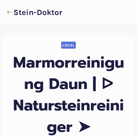
Zum
Stein-Doktor
Inhalt
springen
LOCAL
Marmorreinigu
ng Daun | ᐅ
Natursteinreini
ger ➤