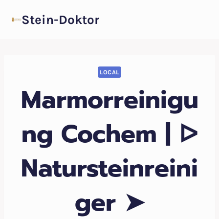
Zum
Stein-Doktor
Inhalt
springen
LOCAL
Marmorreinigu
ng Cochem | ᐅ
Natursteinreini
ger ➤