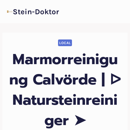
Zum
Stein-Doktor
Inhalt
springen
LOCAL
Marmorreinigu
ng Calvörde | ᐅ
Natursteinreini
ger ➤