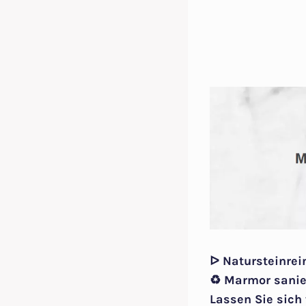
ᐅ Natursteinrei
♻ Marmor sanier
Lassen Sie sich