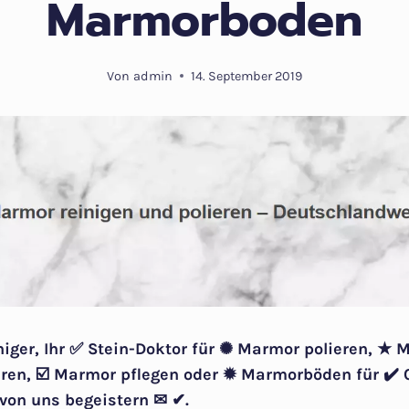
Marmorboden
Von
admin
14. September 2019
niger, Ihr ✅ Stein-Doktor für ✺ Marmor polieren, ★ 
en, ☑️ Marmor pflegen oder ✹ Marmorböden für ✔️ 
 von uns begeistern ✉ ✔.