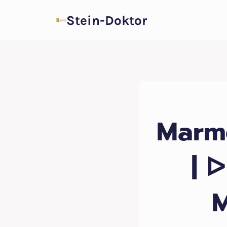
Zum
Stein-Doktor
Inhalt
springen
Marm
| 
M