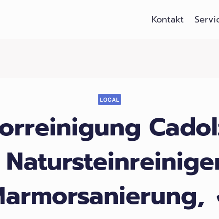
Kontakt
Servi
LOCAL
orreinigung Cadol
ᐅ Natursteinreinige
armorsanierung,