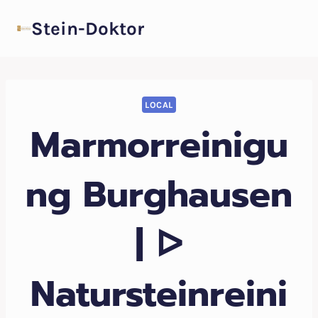
Zum
Stein-Doktor
Inhalt
springen
LOCAL
Marmorreinigu
ng Burghausen
| ᐅ
Natursteinreini