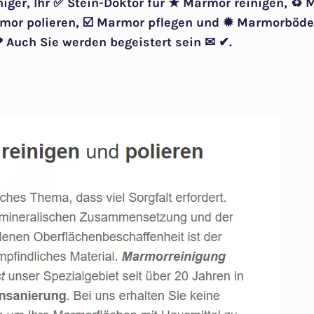
niger, Ihr ✅ Stein-Doktor für ★ Marmor reinigen, ♻
mor polieren, ☑️ Marmor pflegen und ✹ Marmorböde
 Auch Sie werden begeistert sein ✉ ✔.