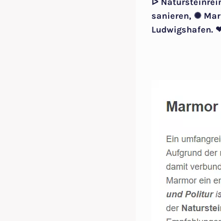
ᐅ Natursteinrei
sanieren, ✺ Mar
Ludwigshafen. ❤