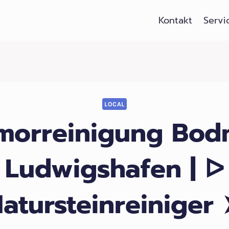
Kontakt
Servi
LOCAL
morreinigung Bod
Ludwigshafen | ᐅ
atursteinreiniger