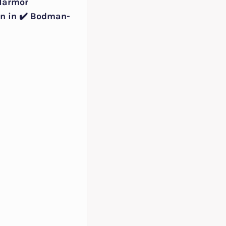
 Marmor
n in ✔️ Bodman-