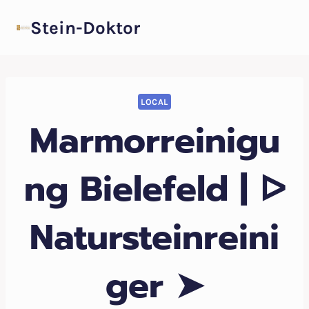
Zum
Stein-Doktor
Inhalt
springen
LOCAL
Marmorreinigu
ng Bielefeld | ᐅ
Natursteinreini
ger ➤