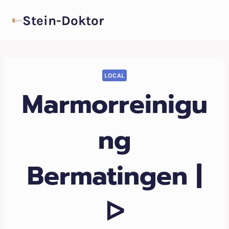
Zum
Stein-Doktor
Inhalt
springen
LOCAL
Marmorreinigu
ng
Bermatingen |
ᐅ