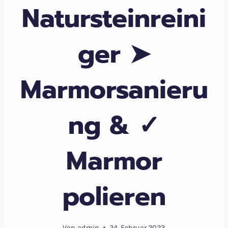
Natursteinreini
ger ➤
Marmorsanieru
ng & ✓
Marmor
polieren
Von
admin
24. Februar 2023