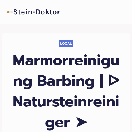
Zum
Stein-Doktor
Inhalt
springen
LOCAL
Marmorreinigu
ng Barbing | ᐅ
Natursteinreini
ger ➤