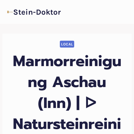
Zum
Stein-Doktor
Inhalt
springen
LOCAL
Marmorreinigu
ng Aschau
(Inn) | ᐅ
Natursteinreini