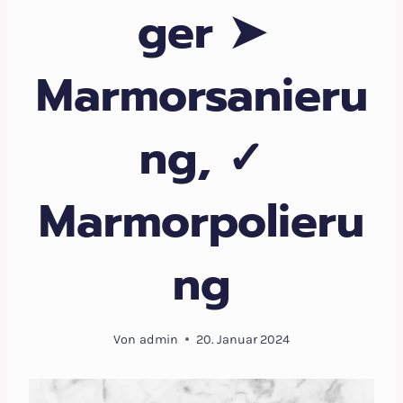
ger ➤
Marmorsanieru
ng, ✓
Marmorpolieru
ng
Von
admin
20. Januar 2024